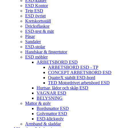
ESD-kläder
ESD Kontor
Tejp ESD
ESD övrigt
Kretskortsställ
Dricksflaskor
ESD-test & mät
Påsar
Sandaler
ESD-stolar
Handskar & fingertutor
ESD möbler
ARBETSBORD ESD
ARBETSBORD ESD - TP
CONCEPT ARBETSBORD ESD
QuatreX stabilt ESD-bord
TED Motordrivet arbetsbord ESD
Hurtsar, lådor och skåp ESD
VAGNAR ESD
BELYSNING
Mattor & golv
Bordsmattor ESD
Golvmattor ESD
ESD-klickgolv
Armband & sladdar