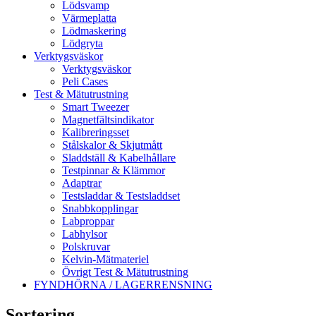
Lödsvamp
Värmeplatta
Lödmaskering
Lödgryta
Verktygsväskor
Verktygsväskor
Peli Cases
Test & Mätutrustning
Smart Tweezer
Magnetfältsindikator
Kalibreringsset
Stålskalor & Skjutmått
Sladdställ & Kabelhållare
Testpinnar & Klämmor
Adaptrar
Testsladdar & Testsladdset
Snabbkopplingar
Labproppar
Labhylsor
Polskruvar
Kelvin-Mätmateriel
Övrigt Test & Mätutrustning
FYNDHÖRNA / LAGERRENSNING
Sortering