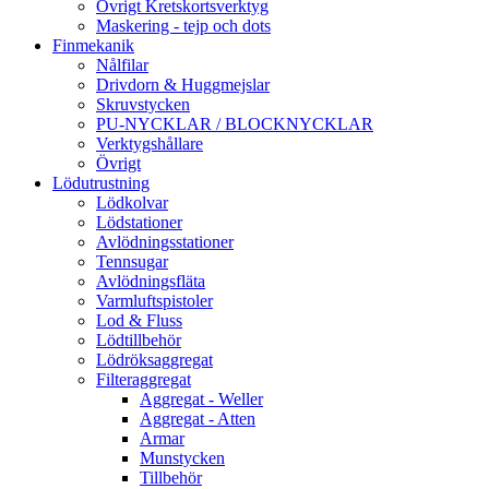
Övrigt Kretskortsverktyg
Maskering - tejp och dots
Finmekanik
Nålfilar
Drivdorn & Huggmejslar
Skruvstycken
PU-NYCKLAR / BLOCKNYCKLAR
Verktygshållare
Övrigt
Lödutrustning
Lödkolvar
Lödstationer
Avlödningsstationer
Tennsugar
Avlödningsfläta
Varmluftspistoler
Lod & Fluss
Lödtillbehör
Lödröksaggregat
Filteraggregat
Aggregat - Weller
Aggregat - Atten
Armar
Munstycken
Tillbehör