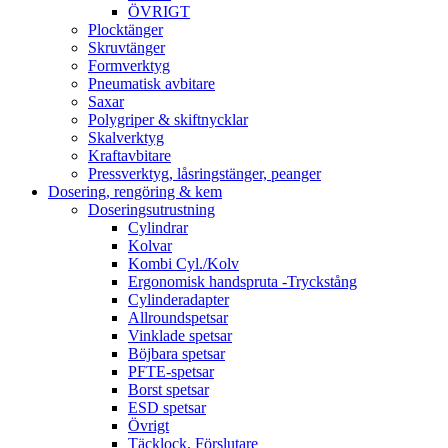
ÖVRIGT
Plocktänger
Skruvtänger
Formverktyg
Pneumatisk avbitare
Saxar
Polygriper & skiftnycklar
Skalverktyg
Kraftavbitare
Pressverktyg, låsringstänger, peanger
Dosering, rengöring & kem
Doseringsutrustning
Cylindrar
Kolvar
Kombi Cyl./Kolv
Ergonomisk handspruta -Tryckstång
Cylinderadapter
Allroundspetsar
Vinklade spetsar
Böjbara spetsar
PFTE-spetsar
Borst spetsar
ESD spetsar
Övrigt
Täcklock, Förslutare