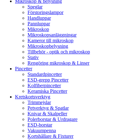
Mikroskop & belysning
Speglar
Förstoringslampor
Handluppar
Pannluppar
Mikroskop
Mikroskopsanläggningar
Kameror till mikroskop
Mikroskopbelysning
Tillbehör - optik och mikroskop
Stativ
Rengöring mikroskop & Linser
Pincetter
Standardpincetter
ESD-grepp Pincetter
Kolfiberpincetter
Keramiska Pincetter
Kretskortsverktyg
Trimmejslar
Petverktyg & Spatlar
Knivar & Skalpeller
Polerborstar & Urdragare
ESD-borstar
Vakuumpenna
Kortshållare & Fixturer