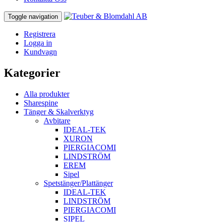
Toggle navigation
Registrera
Logga in
Kundvagn
Kategorier
Alla produkter
Sharespine
Tänger & Skalverktyg
Avbitare
IDEAL-TEK
XURON
PIERGIACOMI
LINDSTRÖM
EREM
Sipel
Spetstänger/Plattänger
IDEAL-TEK
LINDSTRÖM
PIERGIACOMI
SIPEL