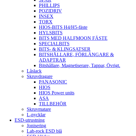
PHILLIPS
POZIDRIV
INSEX
TORX
HIOS-BITS H4/H5-fäste
HYLSBITS
BITS MED HALFMOON FÄSTE
SPECIALBITS
BITS- & KLINGSATSER
BITSHÅLLARE, FÖRLÄNGARE &
ADAPTRAR
Bitshållare, Magnetiserare, Tappar, Övrigt.
Låslack
Skruvdragare
PANASONIC
HIOS
HIOS Power units
ASA
TILLBEHÖR
Skruvmatare
L-nycklar
ESD-utrustning
Jonisering
Lab-rock ESD blå