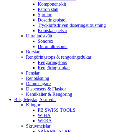
Komponent-kit
Patron ställ
Sprutor
Doseringspistol
Tryckluftsdriven doseringsutrustning
Koniska spetsar
Ultraljudstvätt
Sonorex
Derui ultrasonic
Borstar
Rengöringstops & rengöringsdukar
Rengöringstops
Rengöringsdukar
Penslar
Renblåsning
Dammsugare
Dispensers & Flaskor
Kemikalier & Rengöring
Bits, Mejslar, Skruvdr.
Klingor
PB SWISS TOOLS
WIHA
WERA
Skruvmejslar
SPÅRMEJSLAR