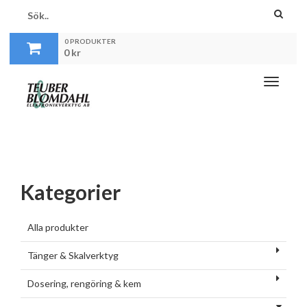
0 PRODUKTER
0
kr
Toggle
navigati
Kategorier
Alla produkter
Tänger & Skalverktyg
Dosering, rengöring & kem