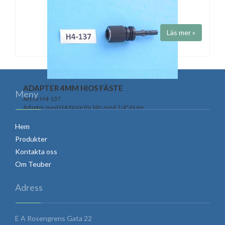
Adapter 1/4 FÄSTE - H4
Art.nr E6-136
Adapter med 1/4"-fäste för bits med H4-fäste. Längd 70 mm.
Läs mer »
ADAPTER 4MM HIOS FÄSTE
Meny
Art.nr H4-137
Adapter med H4-fäste för bits med 1/4"-fäste.
Hem
Produkter
Kontakta oss
Om Teuber
Adress
E A Rosengrens Gata 22