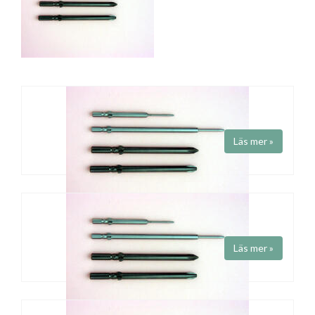
Läs mer »
PHILLIPS HIOS KLINGOR - H5-FÄSTE
Läs mer »
HIOS phillipsklingor med H5-fäste.