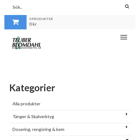
0 PRODUKTER
0
kr
Toggle
navigati
Kategorier
Alla produkter
Tänger & Skalverktyg
Dosering, rengöring & kem