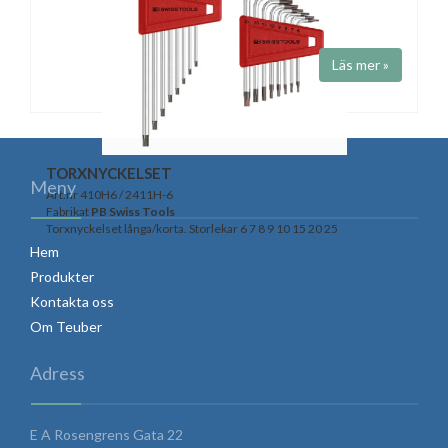
Fabrikat
Bondhus
Art.nr LTX8 L-nycklar med kula.
Läs mer »
TORXNYCKELSET
Meny
Art.nr 410H6 / 2411H-6
Fabrikat
PB Swiss Tools
Torxnyckelset långa/korta. Storlekar 6 7 8 9 10 15 20 25
Hem
Produkter
Kontakta oss
Om Teuber
Adress
E A Rosengrens Gata 22