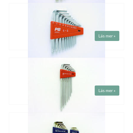
INSEXNYCKELSET MED KULA
Art.nr 212H-
Fabrikat
PB Swiss Tools
Insexnyckelset med kula. Mm storlekar.
Läs mer »
INSEXSET MED KULA
Art.nr 212ZH-12
Fabrikat
PB Swiss Tools
Insexnyckelset med kula. Tumstorlekar.
Läs mer »
INSEXNYCKELSET
Art.nr 212ZL-H / 212ZLH-12
Fabrikat
PB Swiss Tools