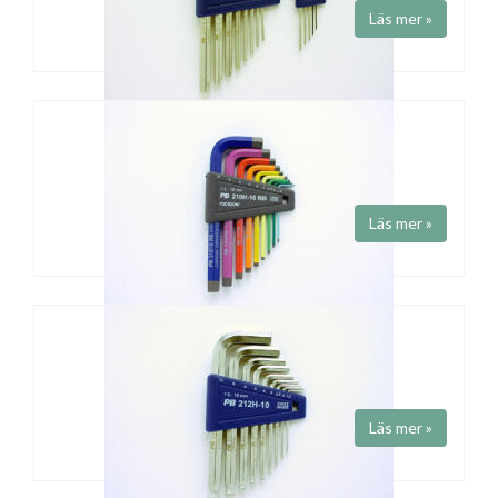
Läs mer »
INSEXNYCKELSET
Fabrikat
PB Swiss Tools
Mm storlekar, raka, utan kula
Läs mer »
INSEXSET
Art.nr 210H-10RB
Fabrikat
PB Swiss Tools
Färgade L-nycklar. Raka (utan kula).
Läs mer »