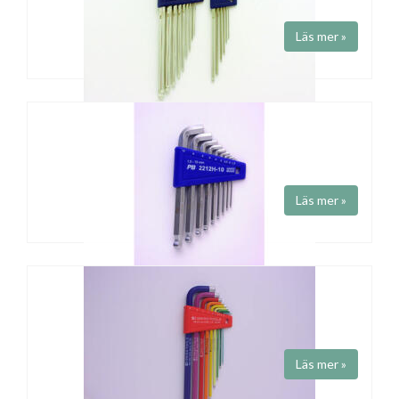
Långa L-nycklar med kula. Tumstorlekar.
Läs mer »
INSEXNYCKELSET
Art.nr 212LH-
Fabrikat
PB Swiss Tools
Insexnyckelset med kula. Långa L-nycklar. Mm storlekar.
Läs mer »
INSEXSET MED KULA
Art.nr 2212H-10
Fabrikat
PB Swiss Tools
L-nycklar med kula. 100º vinkel.
Läs mer »