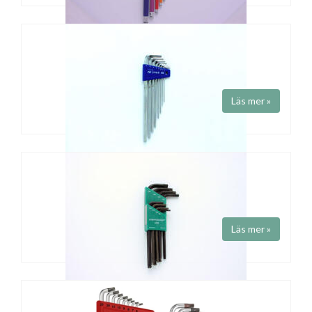
INSEXSET, MED KULA
Art.nr 212LH-10RB
Fabrikat
PB Swiss Tools
Färgade, långa insexnycklar med kula.
Läs mer »
INSEXSET, UTAN KULA
Art.nr 211H-8
Fabrikat
PB Swiss Tools
Långa L-nycklar . Raka (utan kula).
Läs mer »
TORXNYCKELSET