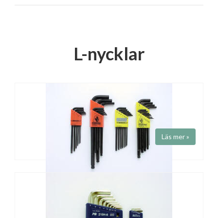
L-nycklar
Läs mer »
INSEXNYCKELSET
Art.nr BLX
Fabrikat
Bondhus
L-nycklar med kula. Lösa nycklar kan beställas separat.