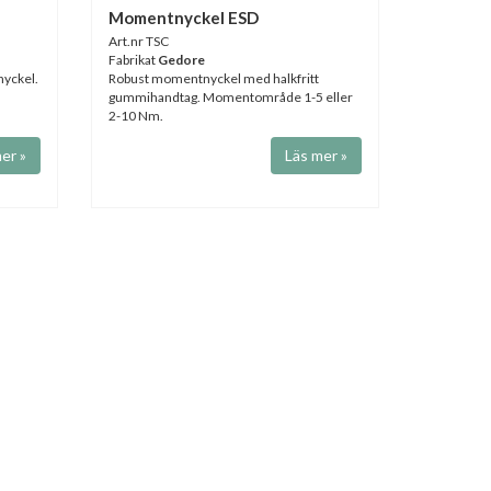
Momentnyckel ESD
Art.nr TSC
Fabrikat
Gedore
nyckel.
Robust momentnyckel med halkfritt
gummihandtag. Momentområde 1-5 eller
2-10 Nm.
er »
Läs mer »