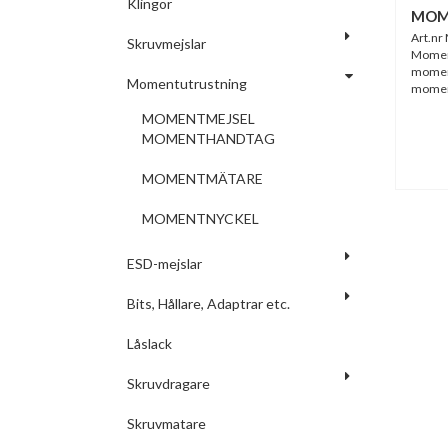
Klingor
MOM
Art.nr
Skruvmejslar
Moment
moment
Momentutrustning
moment
MOMENTMEJSEL
MOMENTHANDTAG
MOMENTMÄTARE
MOMENTNYCKEL
ESD-mejslar
Bits, Hållare, Adaptrar etc.
Låslack
Skruvdragare
Skruvmatare