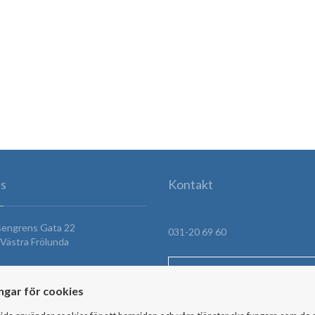
s
Kontakt
sengrens Gata 22
031-20 69 60
Västra Frölunda
HITTA HIT
ingar för cookies