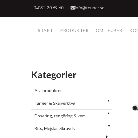
031-20 69 60
info@teuber.se
START
PRODUKTER
OM TEUBER
KO
Kategorier
Alla produkter
Tänger & Skalverktyg
Dosering, rengöring & kem
Bits, Mejslar, Skruvdr.