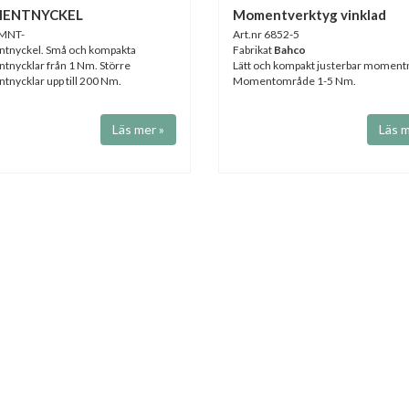
ENTNYCKEL
Momentverktyg vinklad
 MNT-
Art.nr 6852-5
nyckel. Små och kompakta
Fabrikat
Bahco
nycklar från 1 Nm. Större
Lätt och kompakt justerbar moment
nycklar upp till 200 Nm.
Momentområde 1-5 Nm.
Läs mer »
Läs m