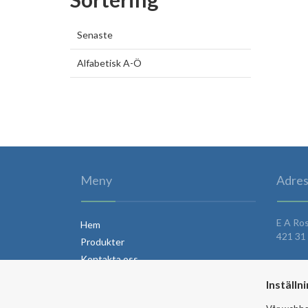
Senaste
Alfabetisk A-Ö
Meny
Adres
E A Ro
Hem
421 31 
Produkter
Kontakta oss
Om Teuber
Inställn