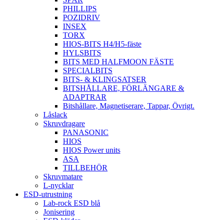
PHILLIPS
POZIDRIV
INSEX
TORX
HIOS-BITS H4/H5-fäste
HYLSBITS
BITS MED HALFMOON FÄSTE
SPECIALBITS
BITS- & KLINGSATSER
BITSHÅLLARE, FÖRLÄNGARE &
ADAPTRAR
Bitshållare, Magnetiserare, Tappar, Övrigt.
Låslack
Skruvdragare
PANASONIC
HIOS
HIOS Power units
ASA
TILLBEHÖR
Skruvmatare
L-nycklar
ESD-utrustning
Lab-rock ESD blå
Jonisering