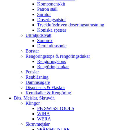
Komponent-kit
Patron ställ
Sprutor
Doseringspistol
Tryckluftsdriven doseringsutrustning
Koniska spetsar
Ultraljudstvätt
Sonorex
Derui ultrasonic
Borstar
Rengöringstops & rengöringsdukar
Rengöringstops
Rengöringsdukar
Penslar
Renblåsning
Dammsugare
Dispensers & Flaskor
Kemikalier & Rengöring
Bits, Mejslar, Skruvdr.
Klingor
PB SWISS TOOLS
WIHA
WERA
Skruvmejslar
SPÅRMEJSLAR