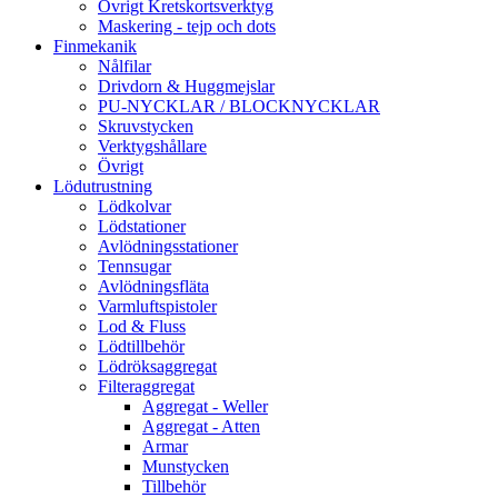
Övrigt Kretskortsverktyg
Maskering - tejp och dots
Finmekanik
Nålfilar
Drivdorn & Huggmejslar
PU-NYCKLAR / BLOCKNYCKLAR
Skruvstycken
Verktygshållare
Övrigt
Lödutrustning
Lödkolvar
Lödstationer
Avlödningsstationer
Tennsugar
Avlödningsfläta
Varmluftspistoler
Lod & Fluss
Lödtillbehör
Lödröksaggregat
Filteraggregat
Aggregat - Weller
Aggregat - Atten
Armar
Munstycken
Tillbehör