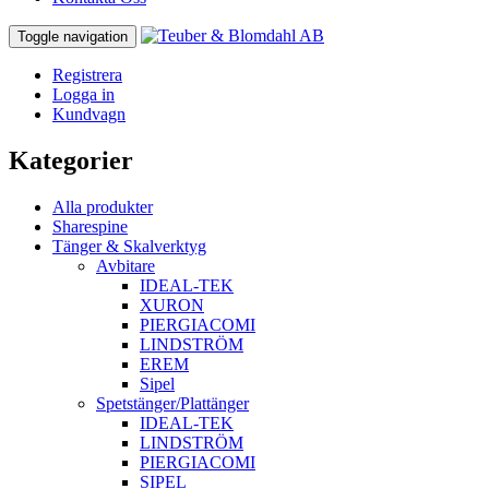
Toggle navigation
Registrera
Logga in
Kundvagn
Kategorier
Alla produkter
Sharespine
Tänger & Skalverktyg
Avbitare
IDEAL-TEK
XURON
PIERGIACOMI
LINDSTRÖM
EREM
Sipel
Spetstänger/Plattänger
IDEAL-TEK
LINDSTRÖM
PIERGIACOMI
SIPEL