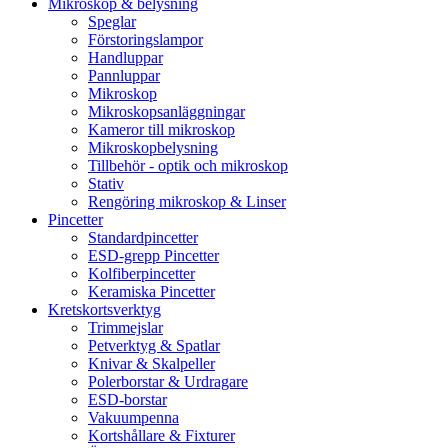
Mikroskop & belysning
Speglar
Förstoringslampor
Handluppar
Pannluppar
Mikroskop
Mikroskopsanläggningar
Kameror till mikroskop
Mikroskopbelysning
Tillbehör - optik och mikroskop
Stativ
Rengöring mikroskop & Linser
Pincetter
Standardpincetter
ESD-grepp Pincetter
Kolfiberpincetter
Keramiska Pincetter
Kretskortsverktyg
Trimmejslar
Petverktyg & Spatlar
Knivar & Skalpeller
Polerborstar & Urdragare
ESD-borstar
Vakuumpenna
Kortshållare & Fixturer