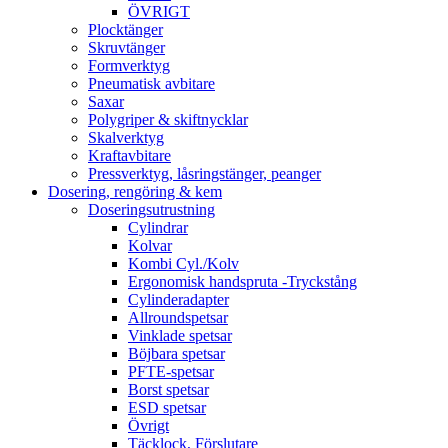
ÖVRIGT
Plocktänger
Skruvtänger
Formverktyg
Pneumatisk avbitare
Saxar
Polygriper & skiftnycklar
Skalverktyg
Kraftavbitare
Pressverktyg, låsringstänger, peanger
Dosering, rengöring & kem
Doseringsutrustning
Cylindrar
Kolvar
Kombi Cyl./Kolv
Ergonomisk handspruta -Tryckstång
Cylinderadapter
Allroundspetsar
Vinklade spetsar
Böjbara spetsar
PFTE-spetsar
Borst spetsar
ESD spetsar
Övrigt
Täcklock, Förslutare