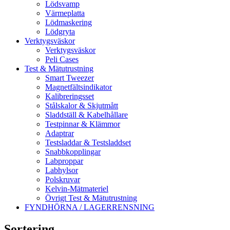
Lödsvamp
Värmeplatta
Lödmaskering
Lödgryta
Verktygsväskor
Verktygsväskor
Peli Cases
Test & Mätutrustning
Smart Tweezer
Magnetfältsindikator
Kalibreringsset
Stålskalor & Skjutmått
Sladdställ & Kabelhållare
Testpinnar & Klämmor
Adaptrar
Testsladdar & Testsladdset
Snabbkopplingar
Labproppar
Labhylsor
Polskruvar
Kelvin-Mätmateriel
Övrigt Test & Mätutrustning
FYNDHÖRNA / LAGERRENSNING
Sortering