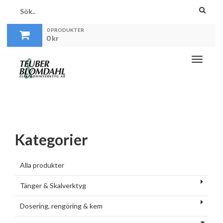
0 PRODUKTER
0
kr
Toggle
navigati
Kategorier
Alla produkter
Tänger & Skalverktyg
Dosering, rengöring & kem