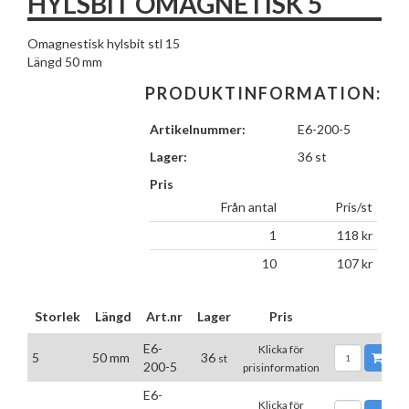
HYLSBIT OMAGNETISK 5
Omagnestisk hylsbit stl 15
Längd 50 mm
PRODUKTINFORMATION:
Artikelnummer:
E6-200-5
Lager:
36 st
Pris
Från antal
Pris/st
1
118
kr
10
107
kr
Storlek
Längd
Art.nr
Lager
Pris
E6-
Klicka för
5
50 mm
36
L
st
200-5
prisinformation
E6-
Klicka för