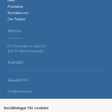
Hem
Produkter
Kontakta oss
Om Teuber
Adress
E A Rosengrens Gata 22
421 31 Västra Frölunda
Kontakt
031-20 69 60
info@teuber.se
HITTA HIT
Inställningar för cookies