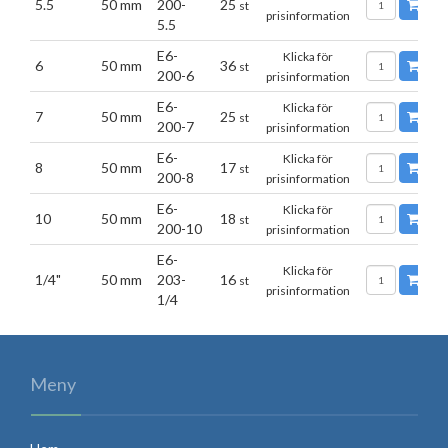
5.5
50 mm
200-
25
L
st
prisinformation
5.5
E6-
Klicka för
6
50 mm
36
L
st
200-6
prisinformation
E6-
Klicka för
7
50 mm
25
L
st
200-7
prisinformation
E6-
Klicka för
8
50 mm
17
L
st
200-8
prisinformation
E6-
Klicka för
10
50 mm
18
L
st
200-10
prisinformation
E6-
Klicka för
1/4"
50 mm
203-
16
L
st
prisinformation
1/4
Meny