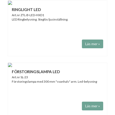
RINGLIGHT LED
Art.nr ZTL-B-LED-HXD1
LED Ringbelysning. Steglös ljusinställning.
Läs mer »
FÖRSTORINGSLAMPA LED
Art.nr SL-23
Förstoringslampa med 300 mm "svanhals" arm. Led-belysning
Läs mer »