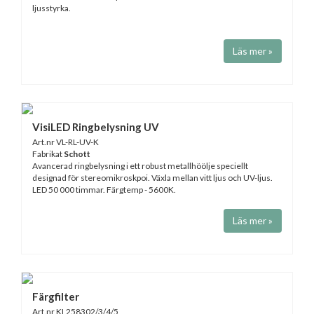
ljusstyrka.
Läs mer »
VisiLED Ringbelysning UV
Art.nr VL-RL-UV-K
Fabrikat
Schott
Avancerad ringbelysning i ett robust metallhöölje speciellt
designad för stereomikroskpoi. Växla mellan vitt ljus och UV-ljus.
LED 50 000 timmar. Färgtemp - 5600K.
Läs mer »
Färgfilter
Art.nr KL258302/3/4/5