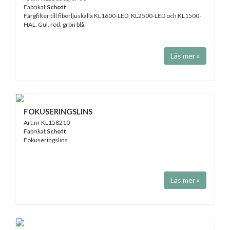
Fabrikat
Schott
Färgfilter till fiberljuskälla KL1600-LED, KL2500-LED och KL1500-
HAL. Gul, röd, grön blå.
Läs mer »
FOKUSERINGSLINS
Art.nr KL158210
Fabrikat
Schott
Fokuseringslins
Läs mer »