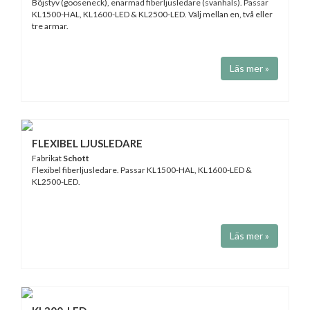
Böjstyv (gooseneck), enarmad fiberljusledare (svanhals). Passar
KL1500-HAL, KL1600-LED & KL2500-LED. Välj mellan en, två eller
tre armar.
Läs mer »
FLEXIBEL LJUSLEDARE
Fabrikat
Schott
Flexibel fiberljusledare. Passar KL1500-HAL, KL1600-LED &
KL2500-LED.
Läs mer »