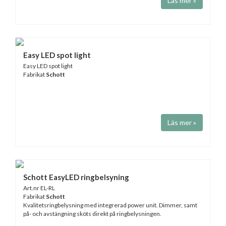
Läs mer »
Easy LED spot light
Easy LED spot light
Fabrikat
Schott
Läs mer »
Schott EasyLED ringbelsyning
Art.nr EL-RL
Fabrikat
Schott
Kvalitetsringbelysning med integrerad power unit. Dimmer, samt
på- och avstängning sköts direkt på ringbelysningen.