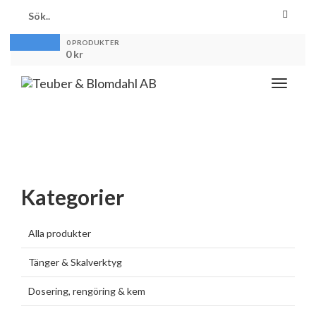
0 PRODUKTER
0
kr
Toggle
navigati
Kategorier
Alla produkter
Tänger & Skalverktyg
Dosering, rengöring & kem