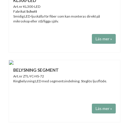
KL300-LED
Art.nr KL300-LED
Fabrikat
Schott
Smidig LED-ljuskälla för fiber som kan monteras direkt på
mikroskop eller stå/ligga själv.
Läs mer »
BELYSNING SEGMENT
Art.nr ZTL-YC-HS-72
Ringbelysning LED med segmentsindelning. Steglös ljusflöde.
Läs mer »