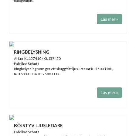
halogenljus.
Läs mer »
RINGBELYSNING
Art.nr KL157410 / KL157420
Fabrikat
Schott
Ringbelysning som ger ett skuggfritt ljus. Passar KL1500-HAL,
KL1600-LED & KL2500-LED.
Läs mer »
BÖJSTYV LJUSLEDARE
Fabrikat
Schott