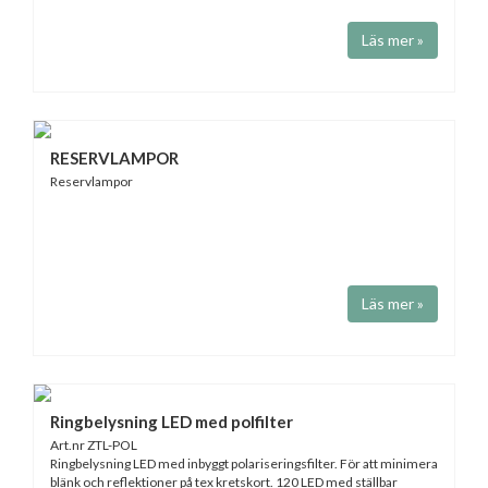
Läs mer »
RESERVLAMPOR
Reservlampor
Läs mer »
Ringbelysning LED med polfilter
Art.nr ZTL-POL
Ringbelysning LED med inbyggt polariseringsfilter. För att minimera
blänk och reflektioner på tex kretskort. 120 LED med ställbar