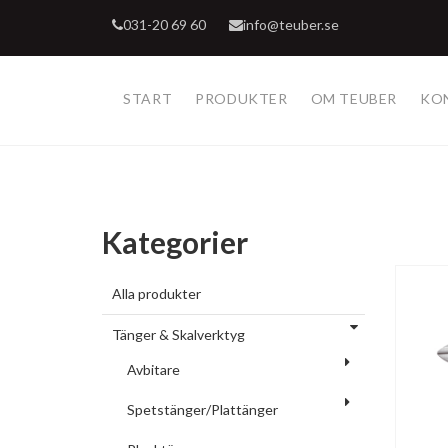
031-20 69 60
info@teuber.se
START
PRODUKTER
OM TEUBER
KO
Kategorier
Alla produkter
Tänger & Skalverktyg
Avbitare
Spetstänger/Plattänger