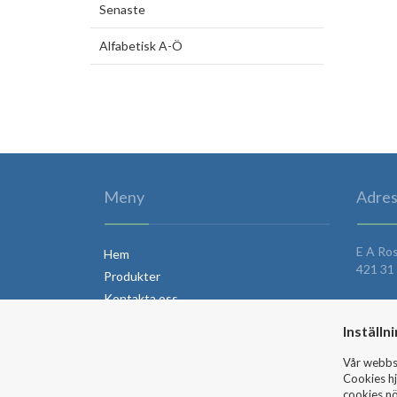
Senaste
Alfabetisk A-Ö
Meny
Adres
E A Ro
Hem
421 31 
Produkter
Kontakta oss
Om Teuber
Inställn
Vår webbsi
Cookies hj
cookies nö