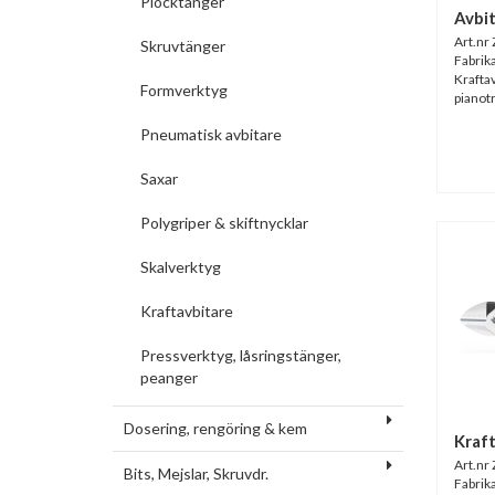
Plocktänger
Avbi
Art.nr
Skruvtänger
Fabrik
Kraftav
Formverktyg
pianot
Pneumatisk avbitare
Saxar
Polygriper & skiftnycklar
Skalverktyg
Kraftavbitare
Pressverktyg, låsringstänger,
peanger
Dosering, rengöring & kem
Kraft
Art.nr
Bits, Mejslar, Skruvdr.
Fabrik