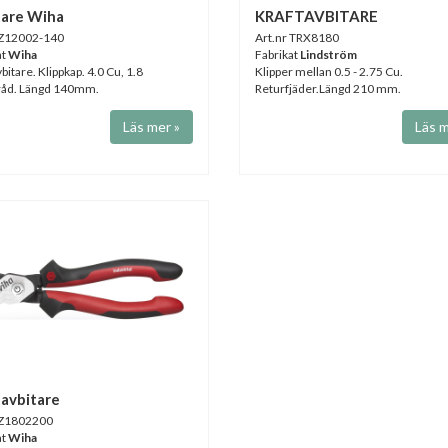
tare Wiha
KRAFTAVBITARE
 Z12002-140
Art.nr TRX8180
at
Wiha
Fabrikat
Lindström
bitare. Klippkap. 4.0 Cu, 1.8
Klipper mellan 0.5 - 2.75 Cu.
råd. Längd 140mm.
Returfjäder.Längd 210 mm.
Läs mer »
Läs m
avbitare
 Z1802200
at
Wiha