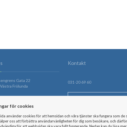
s
Kontakt
sengrens Gata 22
031-20 69 60
Västra Frölunda
HITTA HIT
ingar för cookies
da använder cookies för att hemsidan och våra tjänster ska fungera som de 
SKICKA MEDDELANDE
älper oss att förbättra användarvänligheten för dig som besökare, och därför
dvändiga för att webbsidan ska vara fullt fungerande. Nedan kan du läsa me