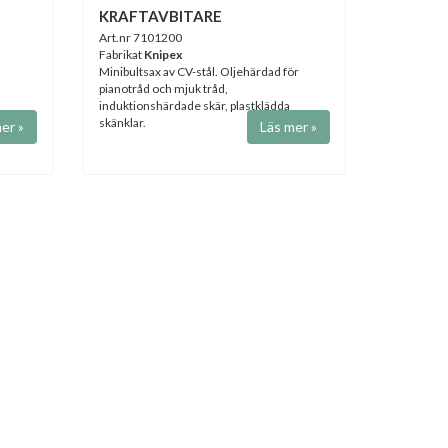
KRAFTAVBITARE
Art.nr 7101200
Fabrikat
Knipex
Minibultsax av CV-stål. Oljehärdad för
pianotråd och mjuk tråd,
induktionshärdade skär, plastklädda
skänklar.
er »
Läs mer »