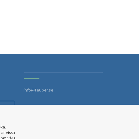
info@teuber.se
ska.
 är vissa
r om våra