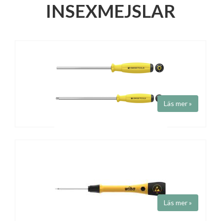
INSEXMEJSLAR
Läs mer »
INSEXMEJSEL
Art.nr 8205- / 8206S-
Fabrikat
PB Swiss Tools
ESD insexmejsel med mjukt ergonomiskt Swissgriphandtag. Med
eller utan kula.
Läs mer »