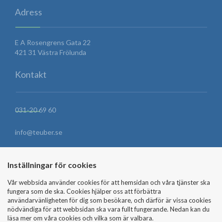
Adress
E A Rosengrens Gata 22
421 31 Västra Frölunda
Kontakt
031-20 69 60
info@teuber.se
HITTA HIT
Inställningar för cookies
Vår webbsida använder cookies för att hemsidan och våra tjänster ska
fungera som de ska. Cookies hjälper oss att förbättra
SKICKA MEDDELANDE
användarvänligheten för dig som besökare, och därför är vissa cookies
nödvändiga för att webbsidan ska vara fullt fungerande. Nedan kan du
läsa mer om våra cookies och vilka som är valbara.