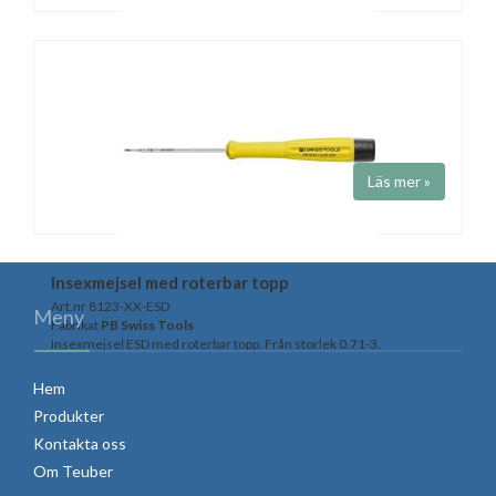
INSEXMEJSEL ESD
Art.nr 273P-
Fabrikat
Wiha
ESD godkända insexmejslar med roterbar topp. Med eller utan kula.
Läs mer »
Insexmejsel med roterbar topp
Art.nr 8123-XX-ESD
Meny
Fabrikat
PB Swiss Tools
Insexmejsel ESD med roterbar topp. Från storlek 0.71-3.
Hem
Produkter
Kontakta oss
Om Teuber