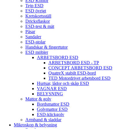
ESD Kontor
Tejp ESD
ESD övrigt
Kretskortsställ
Dricksflaskor
ESD-test & mät
Påsar
Sandaler
ESD-stolar
Handskar & fingertutor
ESD möbler
ARBETSBORD ESD
ARBETSBORD ESD - TP
CONCEPT ARBETSBORD ESD
QuatreX stabilt ESD-bord
TED Motordrivet arbetsbord ESD
Hurtsar, lådor och skåp ESD
VAGNAR ESD
BELYSNING
Mattor & golv
Bordsmattor ESD
Golvmattor ESD
ESD-klickgolv
Armband & sladdar
Mikroskop & belysning