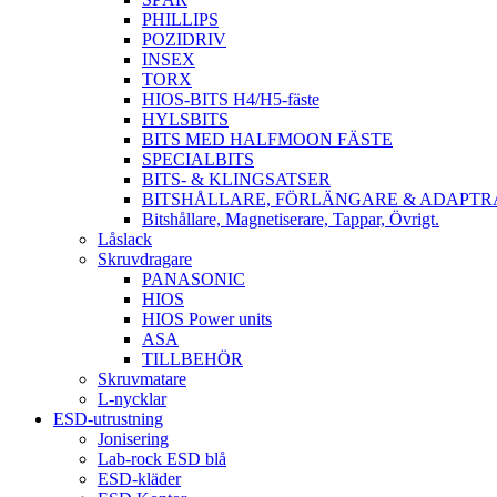
PHILLIPS
POZIDRIV
INSEX
TORX
HIOS-BITS H4/H5-fäste
HYLSBITS
BITS MED HALFMOON FÄSTE
SPECIALBITS
BITS- & KLINGSATSER
BITSHÅLLARE, FÖRLÄNGARE & ADAPTR
Bitshållare, Magnetiserare, Tappar, Övrigt.
Låslack
Skruvdragare
PANASONIC
HIOS
HIOS Power units
ASA
TILLBEHÖR
Skruvmatare
L-nycklar
ESD-utrustning
Jonisering
Lab-rock ESD blå
ESD-kläder