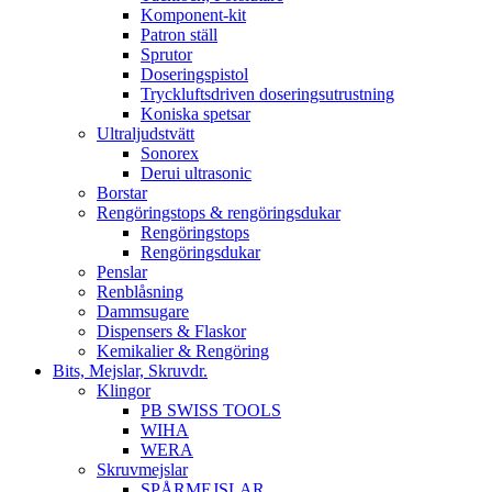
Komponent-kit
Patron ställ
Sprutor
Doseringspistol
Tryckluftsdriven doseringsutrustning
Koniska spetsar
Ultraljudstvätt
Sonorex
Derui ultrasonic
Borstar
Rengöringstops & rengöringsdukar
Rengöringstops
Rengöringsdukar
Penslar
Renblåsning
Dammsugare
Dispensers & Flaskor
Kemikalier & Rengöring
Bits, Mejslar, Skruvdr.
Klingor
PB SWISS TOOLS
WIHA
WERA
Skruvmejslar
SPÅRMEJSLAR