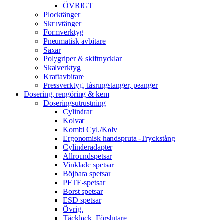
ÖVRIGT
Plocktänger
Skruvtänger
Formverktyg
Pneumatisk avbitare
Saxar
Polygriper & skiftnycklar
Skalverktyg
Kraftavbitare
Pressverktyg, låsringstänger, peanger
Dosering, rengöring & kem
Doseringsutrustning
Cylindrar
Kolvar
Kombi Cyl./Kolv
Ergonomisk handspruta -Tryckstång
Cylinderadapter
Allroundspetsar
Vinklade spetsar
Böjbara spetsar
PFTE-spetsar
Borst spetsar
ESD spetsar
Övrigt
Täcklock, Förslutare