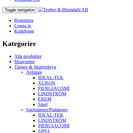
Toggle navigation
Registrera
Logga in
Kundvagn
Kategorier
Alla produkter
Sharespine
Tänger & Skalverktyg
Avbitare
IDEAL-TEK
XURON
PIERGIACOMI
LINDSTRÖM
EREM
Sipel
Spetstänger/Plattänger
IDEAL-TEK
LINDSTRÖM
PIERGIACOMI
SIPEL