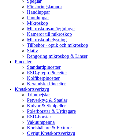
Speglar
Förstoringslampor
Handluppar
Pannluppar
Mikroskop
Mikroskopsanläggningar
Kameror till mikroskop
Mikroskopbelysning
Tillbehör - optik och mikroskop
Stativ
Rengöring mikroskop & Linser
Pincetter
Standardpincetter
ESD-grepp Pincetter
Kolfiberpincetter
Keramiska Pincetter
Kretskortsverktyg
Trimmejslar
Petverktyg & Spatlar
Knivar & Skalpeller
Polerborstar & Urdragare
ESD-borstar
Vakuumpenna
Kortshållare & Fixturer
Övrigt Kretskortsverktyg