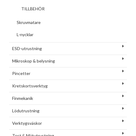
TILLBEHÖR
Skruvmatare
L-nycklar
ESD-utrustning
Mikroskop & belysning
Pincetter
Kretskortsverktyg
Finmekanik
Lödutrustning
Verktygsväskor
Test & Mätutrustning