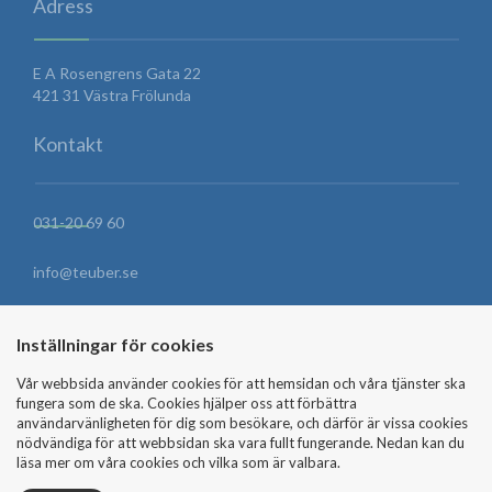
Adress
E A Rosengrens Gata 22
421 31 Västra Frölunda
Kontakt
031-20 69 60
info@teuber.se
HITTA HIT
Inställningar för cookies
Vår webbsida använder cookies för att hemsidan och våra tjänster ska
fungera som de ska. Cookies hjälper oss att förbättra
SKICKA MEDDELANDE
användarvänligheten för dig som besökare, och därför är vissa cookies
nödvändiga för att webbsidan ska vara fullt fungerande. Nedan kan du
läsa mer om våra cookies och vilka som är valbara.