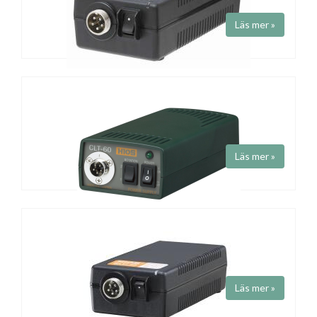
Läs mer »
POWER UNIT
Art.nr CLT-45
Fabrikat HIOS
Anslutes till en HIOS dragare modell CL, SS eller Alfa.
Läs mer »
POWER UNIT
Art.nr CLT-60
Fabrikat
HIOS
Anslutes till en HIOS dragare modell CL, SS, Alfa - se
mer info
Läs mer »