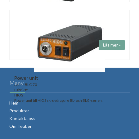
Power unit
Art.nr BLC-45
Fabrikat
HIOS
Tyst och säker power unit till HIOS skruvdragare modell BL- och
BLG-
Läs mer »
Power unit
Meny
Art.nr BLC-70
Fabrikat
HIOS
Power unit till HIOS skruvdragare BL- och BLG-serien.
Hem
Produkter
Kontakta oss
Om Teuber