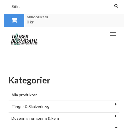
0 PRODUKTER
0
kr
Toggle
navigati
Kategorier
Alla produkter
Tänger & Skalverktyg
Dosering, rengöring & kem