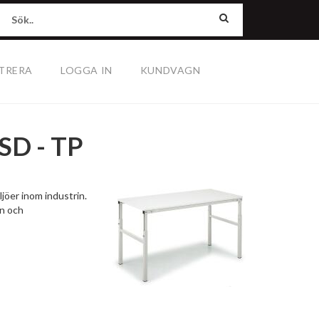
TRERA
LOGGA IN
KUNDVAGN
D - TP
jöer inom industrin.
en och