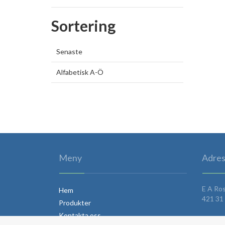
Sortering
Senaste
Alfabetisk A-Ö
Meny
Adres
E A Ro
Hem
421 31 
Produkter
Kontakta oss