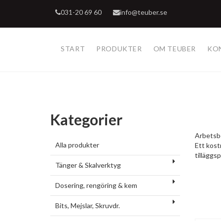
031-20 69 60
info@teuber.se
START
PRODUKTER
OM TEUBER
KO
Kategorier
Arbetsbo
Alla produkter
Ett kost
tilläggs
Tänger & Skalverktyg
Dosering, rengöring & kem
Bits, Mejslar, Skruvdr.