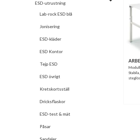
ESD-utrustning
Lab-rock ESD blå
Jonisering
ESD-kläder
ESD Kontor
ARB
Tejp ESD
Modulk
Stabila
ESD övrigt
steglös
Kretskortsställ
Dricksflaskor
ESD-test & mät
Påsar
Sandaler