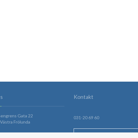
s
Kontakt
sengrens Gata 22
031-20 69 60
Västra Frölunda
HITTA HIT