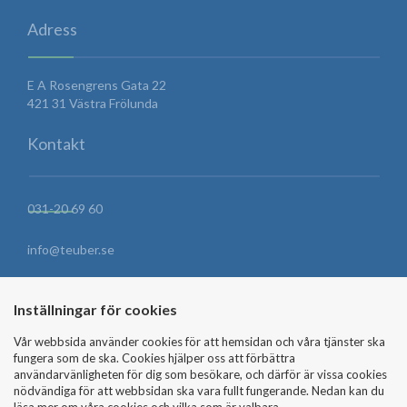
Adress
E A Rosengrens Gata 22
421 31 Västra Frölunda
Kontakt
031-20 69 60
info@teuber.se
HITTA HIT
Inställningar för cookies
Vår webbsida använder cookies för att hemsidan och våra tjänster ska
fungera som de ska. Cookies hjälper oss att förbättra
SKICKA MEDDELANDE
användarvänligheten för dig som besökare, och därför är vissa cookies
nödvändiga för att webbsidan ska vara fullt fungerande. Nedan kan du