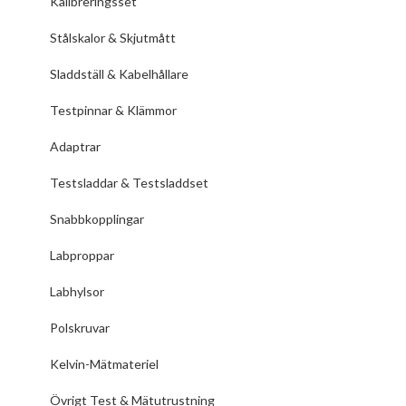
Kalibreringsset
Stålskalor & Skjutmått
Sladdställ & Kabelhållare
Testpinnar & Klämmor
Adaptrar
Testsladdar & Testsladdset
Snabbkopplingar
Labproppar
Labhylsor
Polskruvar
Kelvin-Mätmateriel
Övrigt Test & Mätutrustning