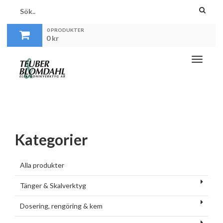
0 PRODUKTER
0
kr
Toggle
navigati
Kategorier
Alla produkter
Tänger & Skalverktyg
Dosering, rengöring & kem