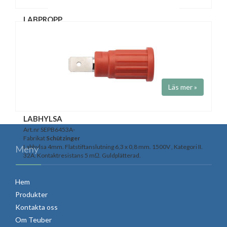
LABPROPP
Art.nr KU09L-
Fabrikat
Schützinger
4 mm labpropp. Skruv- eller löd-anslutning. Ledningsarea 2.5 mm².
Svart/röd. 30V AC, 60V DC. 32A. Kontaktresistans 3mΩ.
Temp.område -25 ..+110 °C
Läs mer »
LABHYLSA
Art.nr SEPB6453A-
Fabrikat
Schützinger
Labhylsa 4mm. Flatstiftanslutning 6,3 x 0,8 mm. 1500V , Kategori II.
Meny
32A. Kontaktresistans 5 mΩ. Guldplätterad.
Hem
Produkter
Kontakta oss
Om Teuber