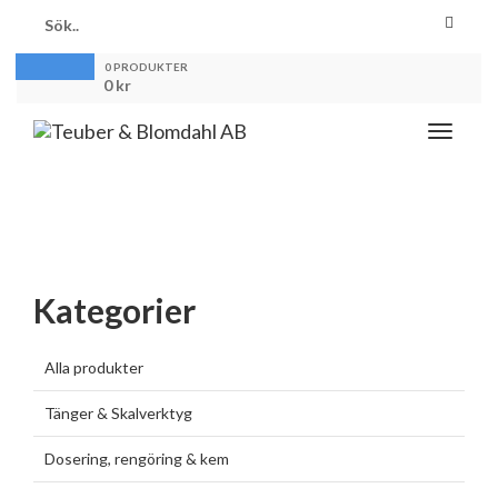
0 PRODUKTER
0
kr
Toggle
navigati
Kategorier
Alla produkter
Tänger & Skalverktyg
Dosering, rengöring & kem