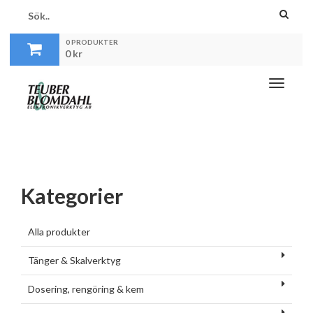
0 PRODUKTER
0
kr
Toggle
navigati
Kategorier
Alla produkter
Tänger & Skalverktyg
Dosering, rengöring & kem