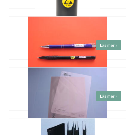
ESD PENNHÅLLARE
Art.nr STS1005
ESD-mugg för pennor etc.
Läs mer »
Storlek 115 x 75 mm
Penna ESD
Art.nr 635E-P-B / 634E-P-N
Penna ESD. Blått bläck.
Läs mer »
MAPPAR ESD