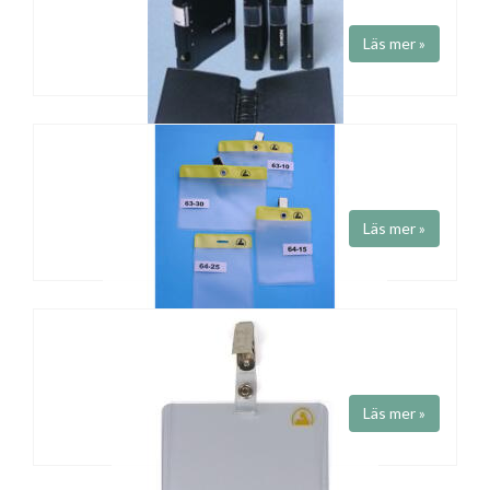
Dokumentficka och mappar. ESD.
Läs mer »
ESD Pärmar
Svart gaffelpärm i konduktiv plast med ESD-symbol tryckt på ryggen.
Halvrygg (38mm) eller helrygg (55 mm)
Läs mer »
BESÖKSBRICKA ESD
ESD besöksbrickor med gul kant och ESD-märke.
Läs mer »