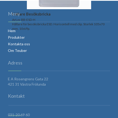
Meny
Hållare Besöksbricka
Art.nr BB-ESD-H
Hållare för besöksbricka ESD. Horisontell med clip. Storlek 105x70
mm. 10st/fp.
Hem
Produkter
Kontakta oss
Om Teuber
Adress
E A Rosengrens Gata 22
421 31 Västra Frölunda
Kontakt
031-20 69 60