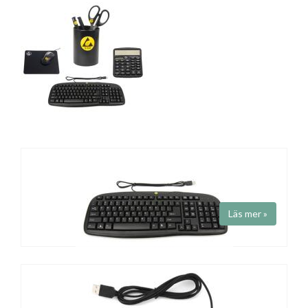
Läs mer »
Tangentbord Antistatiskt