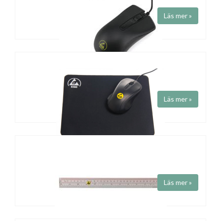
Art.nr STS1425
ESD tangentbord för PC
Läs mer »
USB- och PS/2-port
Mus Antistatisk
Art.nr STS1405
Antistatisk mus för PC. Svart.
Läs mer »
Musmatta Antistatisk
Art.nr STS1410
Antistatisk musmatta. Svart.
Läs mer »