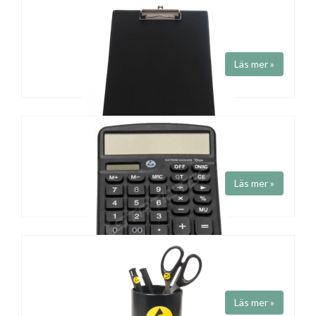
ESD Linjal 30 cm
Art.nr STS1060
ESD linjal 30cm. Transparent.
Läs mer »
ESD CLIP BOARD
Art.nr STS1250
Skrivplatta ESD
Läs mer »
Storlek A4
ESD KALKYLATOR
Art.nr STS1050
ESD kalkylator
Läs mer »