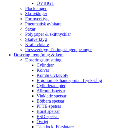
ÖVRIGT
Plocktänger
Skruvtänger
Formverktyg
Pneumatisk avbitare
Saxar
Polygriper & skiftnycklar
Skalverktyg
Kraftavbitare
Pressverktyg, låsringstänger, peanger
Dosering, rengöring & kem
Doseringsutrustning
Cylindrar
Kolvar
Kombi Cyl./Kolv
Ergonomisk handspruta -Tryckstång
Cylinderadapter
Allroundspetsar
Vinklade spetsar
Böjbara spetsar
PFTE-spetsar
Borst spetsar
ESD spetsar
Övrigt
Täcklock, Förslutare