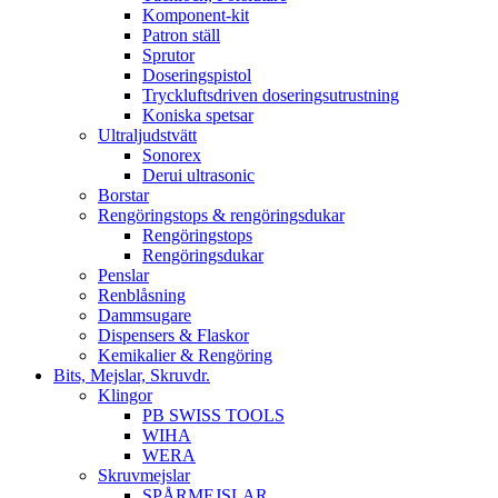
Komponent-kit
Patron ställ
Sprutor
Doseringspistol
Tryckluftsdriven doseringsutrustning
Koniska spetsar
Ultraljudstvätt
Sonorex
Derui ultrasonic
Borstar
Rengöringstops & rengöringsdukar
Rengöringstops
Rengöringsdukar
Penslar
Renblåsning
Dammsugare
Dispensers & Flaskor
Kemikalier & Rengöring
Bits, Mejslar, Skruvdr.
Klingor
PB SWISS TOOLS
WIHA
WERA
Skruvmejslar
SPÅRMEJSLAR