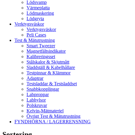
Lödsvamp
Värmeplatta
Lödmaskering
Lödgryta
Verktygsväskor
Verktygsväskor
Peli Cases
Test & Mätutrustning
Smart Tweezer
Magnetfältsindikator
Kalibreringsset
Stålskalor & Skjutmått
Sladdställ & Kabelhållare
Testpinnar & Klämmor
Adaptrar
Testsladdar & Testsladdset
Snabbkopplingar
Labproppar
Labhylsor
Polskruvar
Kelvin-Mätmateriel
Övrigt Test & Mätutrustning
FYNDHÖRNA / LAGERRENSNING
Sortering