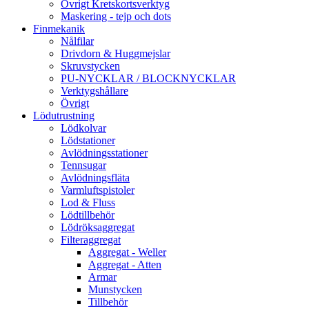
Övrigt Kretskortsverktyg
Maskering - tejp och dots
Finmekanik
Nålfilar
Drivdorn & Huggmejslar
Skruvstycken
PU-NYCKLAR / BLOCKNYCKLAR
Verktygshållare
Övrigt
Lödutrustning
Lödkolvar
Lödstationer
Avlödningsstationer
Tennsugar
Avlödningsfläta
Varmluftspistoler
Lod & Fluss
Lödtillbehör
Lödröksaggregat
Filteraggregat
Aggregat - Weller
Aggregat - Atten
Armar
Munstycken
Tillbehör