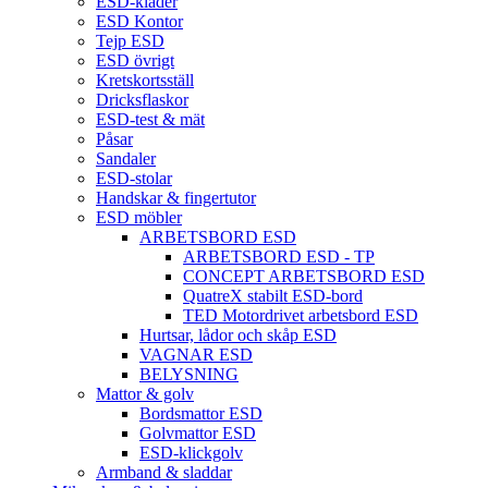
ESD-kläder
ESD Kontor
Tejp ESD
ESD övrigt
Kretskortsställ
Dricksflaskor
ESD-test & mät
Påsar
Sandaler
ESD-stolar
Handskar & fingertutor
ESD möbler
ARBETSBORD ESD
ARBETSBORD ESD - TP
CONCEPT ARBETSBORD ESD
QuatreX stabilt ESD-bord
TED Motordrivet arbetsbord ESD
Hurtsar, lådor och skåp ESD
VAGNAR ESD
BELYSNING
Mattor & golv
Bordsmattor ESD
Golvmattor ESD
ESD-klickgolv
Armband & sladdar