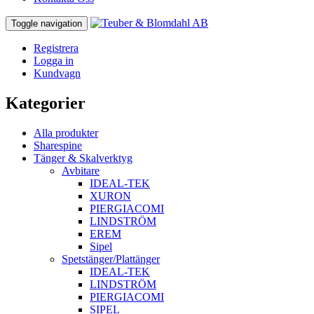
Toggle navigation
Registrera
Logga in
Kundvagn
Kategorier
Alla produkter
Sharespine
Tänger & Skalverktyg
Avbitare
IDEAL-TEK
XURON
PIERGIACOMI
LINDSTRÖM
EREM
Sipel
Spetstänger/Plattänger
IDEAL-TEK
LINDSTRÖM
PIERGIACOMI
SIPEL