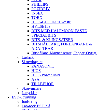
PHILLIPS
POZIDRIV
INSEX
TORX
HIOS-BITS H4/H5-fäste
HYLSBITS
BITS MED HALFMOON FÄSTE
SPECIALBITS
BITS- & KLINGSATSER
BITSHÅLLARE, FÖRLÄNGARE &
ADAPTRAR
Bitshållare, Magnetiserare, Tappar, Övrigt.
Låslack
Skruvdragare
PANASONIC
HIOS
HIOS Power units
ASA
TILLBEHÖR
Skruvmatare
L-nycklar
ESD-utrustning
Jonisering
Lab-rock ESD blå