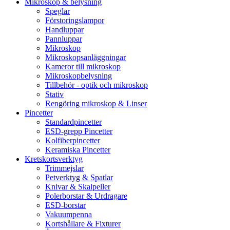
Mikroskop & belysning
Speglar
Förstoringslampor
Handluppar
Pannluppar
Mikroskop
Mikroskopsanläggningar
Kameror till mikroskop
Mikroskopbelysning
Tillbehör - optik och mikroskop
Stativ
Rengöring mikroskop & Linser
Pincetter
Standardpincetter
ESD-grepp Pincetter
Kolfiberpincetter
Keramiska Pincetter
Kretskortsverktyg
Trimmejslar
Petverktyg & Spatlar
Knivar & Skalpeller
Polerborstar & Urdragare
ESD-borstar
Vakuumpenna
Kortshållare & Fixturer