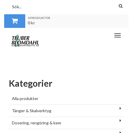
0 PRODUKTER
0
kr
Toggle
navigati
Kategorier
Alla produkter
Tänger & Skalverktyg
Dosering, rengöring & kem