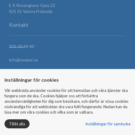
E A Rosengrens Gata 22
421 31 Västra Frölunda
Kontakt
031-20 69 60
info@teuber.se
HITTA HIT
Inställningar för cookies
Vår webbsida använder cookies för att hemsidan och våra tjänster ska
fungera som de ska. Cookies hjälper oss att förbättra
SKICKA MEDDELANDE
användarvänligheten för dig som besökare, och därför är vissa cookies
nödvändiga för att webbsidan ska vara fullt fungerande. Nedan kan du
läsa mer om våra cookies och vilka som är valbara.
Tillåt alla
Inställningar för samtycke