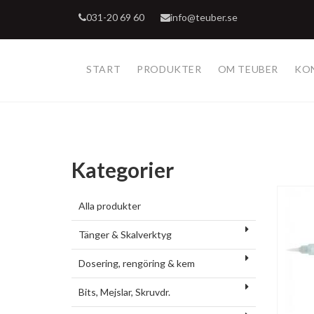
031-20 69 60
info@teuber.se
START
PRODUKTER
OM TEUBER
KO
Kategorier
Alla produkter
Tänger & Skalverktyg
Dosering, rengöring & kem
Bits, Mejslar, Skruvdr.