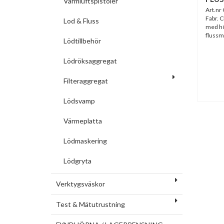
Varmluftspistoler
Art.n
Fabr. 
Lod & Fluss
med hög
flussm
Lödtillbehör
Lödröksaggregat
Filteraggregat
Lödsvamp
Värmeplatta
Lödmaskering
Lödgryta
Verktygsväskor
Test & Mätutrustning