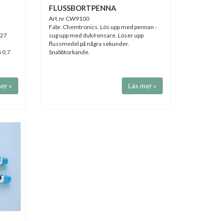
FLUSSBORTPENNA
Art.nr CW9100
Fabr. Chemtronics. Lös upp med pennan -
227
sug upp med duk/rensare. Löser upp
flussmedel på några sekunder.
u 0,7
Snabbtorkande.
er »
Läs mer »