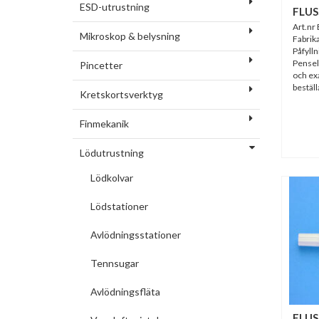
ESD-utrustning
FLUS
Art.n
Mikroskop & belysning
Fabrik
Påfylln
Pensel
Pincetter
och exa
beställ
Kretskortsverktyg
Finmekanik
Lödutrustning
Lödkolvar
Lödstationer
Avlödningsstationer
Tennsugar
Avlödningsfläta
FLU