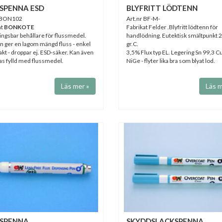
SPENNA ESD
BLYFRITT LÖDTENN
r BON102
Art.nr BF-M-
at
BONKOTE
Fabrikat Felder .Blyfritt lödtenn för
ingsbar behållare för flussmedel.
handlödning. Eutektisk smältpunkt 
n ger en lagom mängd fluss - enkel
gr.C.
kt - droppar ej. ESD-säker. Kan även
3,5% Flux typ EL. Legering Sn 99,3 C
as fylld med flussmedel.
NiGe - flyter lika bra som blyat lod.
Läs mer »
Läs m
SSPENNA
SKYDDSLACKSPENNA