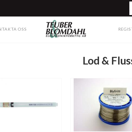
NTAKTA OSS
REGIS
Lod & Flus