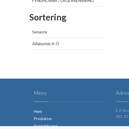
FYNDHÖRNA / LAGERRENSNING
Sortering
Senaste
Alfabetisk A-Ö
Meny
Adres
E A Ro
Hem
421 31 
Produkter
Kontakta oss