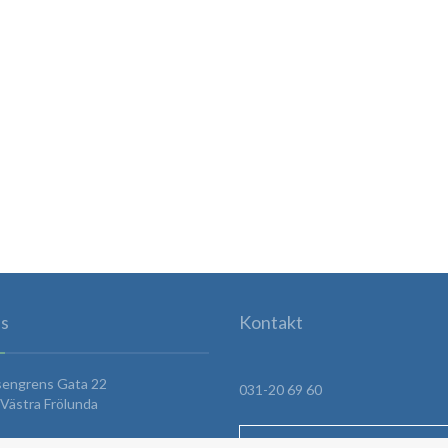
s
Kontakt
sengrens Gata 22
031-20 69 60
Västra Frölunda
HITTA HIT