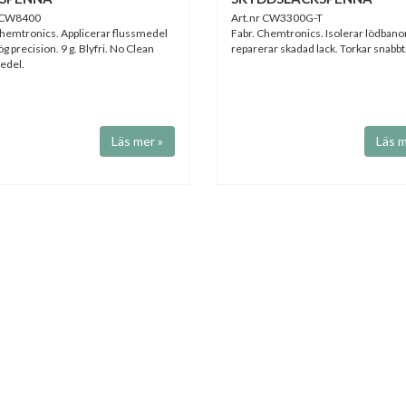
r CW8400
Art.nr CW3300G-T
Chemtronics. Applicerar flussmedel
Fabr. Chemtronics. Isolerar lödbanor
 precision. 9 g. Blyfri. No Clean
reparerar skadad lack. Torkar snabbt
edel.
Läs mer »
Läs m