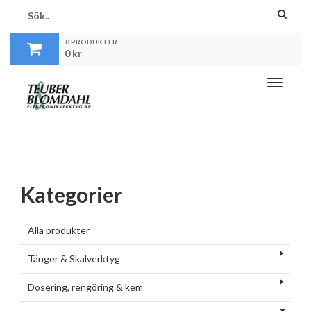
0 PRODUKTER
0
kr
Toggle
navigati
Kategorier
Alla produkter
Tänger & Skalverktyg
Dosering, rengöring & kem