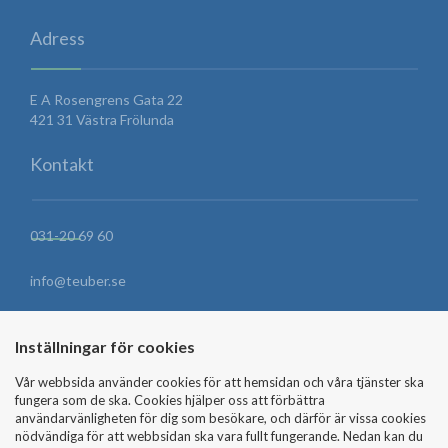
Adress
E A Rosengrens Gata 22
421 31 Västra Frölunda
Kontakt
031-20 69 60
info@teuber.se
HITTA HIT
Inställningar för cookies
Vår webbsida använder cookies för att hemsidan och våra tjänster ska
fungera som de ska. Cookies hjälper oss att förbättra
SKICKA MEDDELANDE
användarvänligheten för dig som besökare, och därför är vissa cookies
nödvändiga för att webbsidan ska vara fullt fungerande. Nedan kan du