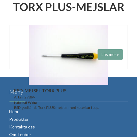
TORX PLUS-MEJSLAR
Läs mer »
ESD-MEJSEL TORX PLUS
Meny
Art.nr 278IP-
Fabrikat
Wiha
ESD-godkända Torx PLUS mejslar med roterbar topp.
Hem
Produkter
Kontakta oss
Om Teuber