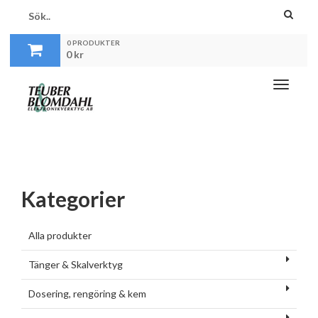
0 PRODUKTER
0
kr
Toggle
navigati
Kategorier
Alla produkter
Tänger & Skalverktyg
Dosering, rengöring & kem