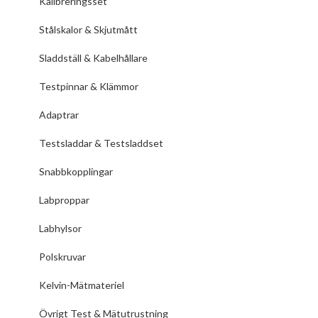
Kalibreringsset
Stålskalor & Skjutmått
Sladdställ & Kabelhållare
Testpinnar & Klämmor
Adaptrar
Testsladdar & Testsladdset
Snabbkopplingar
Labproppar
Labhylsor
Polskruvar
Kelvin-Mätmateriel
Övrigt Test & Mätutrustning