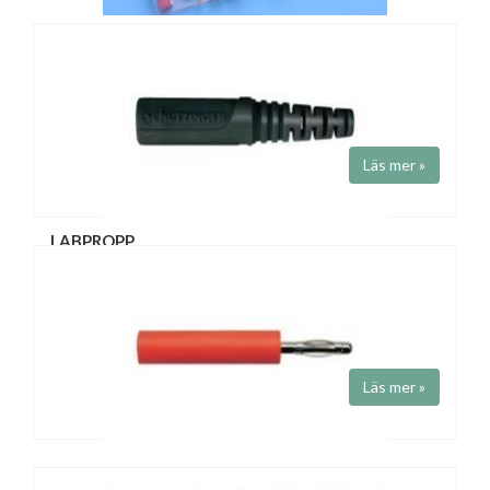
ADAPTERDONSET
Art.nr 35SET
2 st. av samtliga adapterdon (3558-3567) samt 1 st. adaptersladd
AWH-SK och 1 st. G/WR. Levereras i plastask.
Läs mer »
LABPROPP
Art.nr KU09L-
Fabrikat
Schützinger
4 mm labpropp. Skruv- eller löd-anslutning. Ledningsarea 2.5 mm².
Svart/röd. 30V AC, 60V DC. 32A. Kontaktresistans 3mΩ.
Temp.område -25 ..+110 °C
Läs mer »
ADAPTER