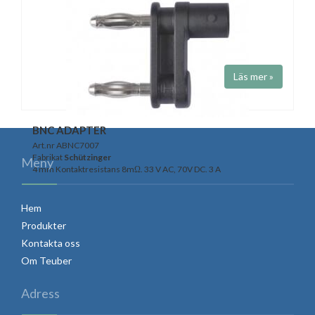
Art.nr A20-40S-
Fabrikat
Schützinger
Hona 4mm - Hane 2mm 30 V AC, 60V DC. 10 A Nickelpläterad.
Kontaktresistans 6mΩ.
Läs mer »
BNC ADAPTER
Art.nr ABNC7007
Fabrikat
Schützinger
Meny
4 mm Kontaktresistans 8mΩ. 33 V AC, 70V DC. 3 A
Hem
Produkter
Kontakta oss
Om Teuber
Adress