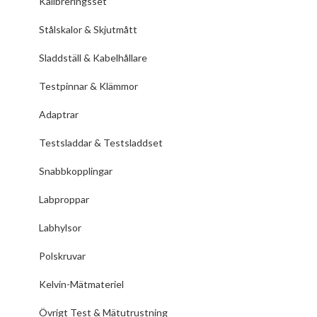
Kalibreringsset
Stålskalor & Skjutmått
Sladdställ & Kabelhållare
Testpinnar & Klämmor
Adaptrar
Testsladdar & Testsladdset
Snabbkopplingar
Labproppar
Labhylsor
Polskruvar
Kelvin-Mätmateriel
Övrigt Test & Mätutrustning