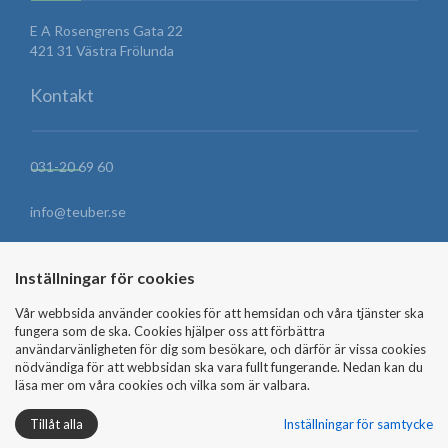
E A Rosengrens Gata 22
421 31 Västra Frölunda
Kontakt
031-20 69 60
info@teuber.se
HITTA HIT
Inställningar för cookies
Vår webbsida använder cookies för att hemsidan och våra tjänster ska
fungera som de ska. Cookies hjälper oss att förbättra
SKICKA MEDDELANDE
användarvänligheten för dig som besökare, och därför är vissa cookies
nödvändiga för att webbsidan ska vara fullt fungerande. Nedan kan du
läsa mer om våra cookies och vilka som är valbara.
Tillåt alla
Inställningar för samtycke