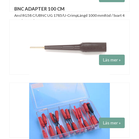
BNC ADAPTER 100 CM
Ansl RG58 C/UBNC UG 1785/U-CrimpLängd 1000 mmRöd / Svart 4
mm bananpluggar....
Läs mer »
ADAPTERDON Pomona
Art.nr 35XX-POM-B
Fabrikat
Pomona
Samtliga adapterdon har 4 mm bananstift-anslutning.
Guldplätterade stift och hylsor. Längd 75 - 90 mm.
Läs mer »