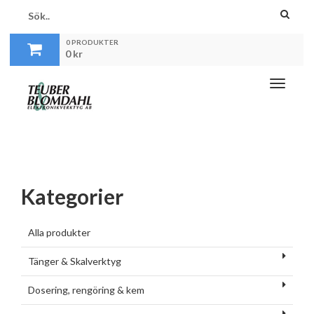
0 PRODUKTER
0
kr
Toggle
navigati
Kategorier
Alla produkter
Tänger & Skalverktyg
Dosering, rengöring & kem