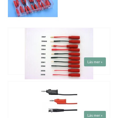
Läs mer »
ADAPTERDON
Art.nr 35XX
Samtliga adapterdon har 4 mm bananstift-anslutning. Längd 75 - 90
mm.
Läs mer »