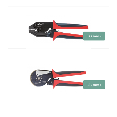
Läs mer »
Krimptång Wiha
Art.nr Z62000406
Fabrikat
Wiha
Krimpverktyg till oisolerade kabelskor. W-pressning.
Läs mer »
Krimptång Wiha