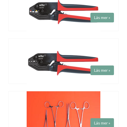
Art.nr Z62000506-SB
Fabrikat
Wiha
Krimpverktyg för ändhylsor med stort pressområde.
Läs mer »
Krimptång Wiha
Art.nr Z62000206
Fabrikat
Wiha
Krimpverktyg för isolerade kabelskor.
Läs mer »
Krimptång Wiha
Art.nr Z62000306
Fabrikat
Wiha
Krimpverktyg till oisolerade förbindningar.
Läs mer »