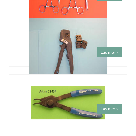
PEANGER
Art.nr WR / WB
Räfflade käftar. Låsbar i tre lägen. Rostfritt stål.
Läs mer »
PRESSVERKTYG ABIKO
Art.nr AM1 / AM2
Fabrikat
Abiko
Flexibelt kontaktpressningsverktyg med utbytbara backar.
Läs mer »