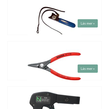
LÅSRINGSTÅNG
Art.nr 1245R
Omställningsbar låsringstång för både utvändiga och invändiga
ringar. Arbetsområde 7-18 mm. Spetsdiameter 1.0 mm. Vinklad 45
grader. Längd 150 mm.
Läs mer »
Strapverktyg DMC
Art.nr BT-BS6XX
Fabrikat
DMC
Diamter från 0.5" till 4". Max torque från 75lbs till 200lbs.
Läs mer »
Låsringstänger
Låsringstänger
Fabrikat
Knipex
Låsringstänger för utvändiga och invändiga låsringar. Längd 140