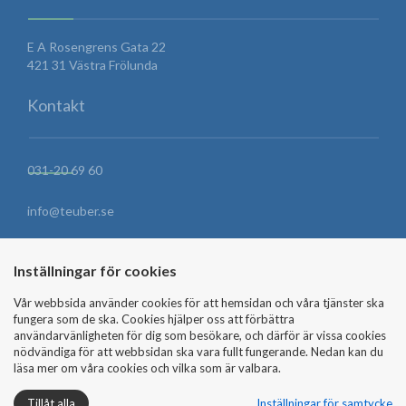
E A Rosengrens Gata 22
421 31 Västra Frölunda
Kontakt
031-20 69 60
info@teuber.se
HITTA HIT
Inställningar för cookies
Vår webbsida använder cookies för att hemsidan och våra tjänster ska
fungera som de ska. Cookies hjälper oss att förbättra
SKICKA MEDDELANDE
användarvänligheten för dig som besökare, och därför är vissa cookies
nödvändiga för att webbsidan ska vara fullt fungerande. Nedan kan du
läsa mer om våra cookies och vilka som är valbara.
Tillåt alla
Inställningar för samtycke