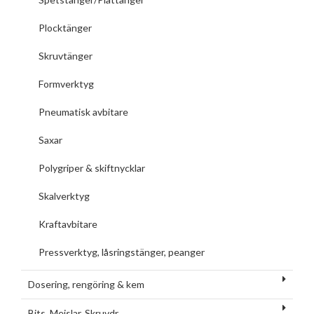
Plocktänger
Skruvtänger
Formverktyg
Pneumatisk avbitare
Saxar
Polygriper & skiftnycklar
Skalverktyg
Kraftavbitare
Pressverktyg, låsringstänger, peanger
Dosering, rengöring & kem
Bits, Mejslar, Skruvdr.