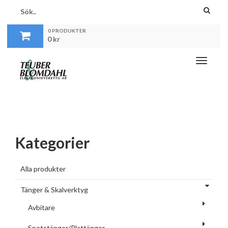
0 PRODUKTER
0
kr
Toggle
navigati
Kategorier
Alla produkter
Tänger & Skalverktyg
Avbitare
Spetstänger/Plattänger