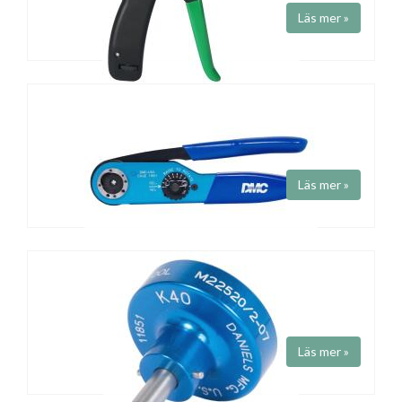
mm.
Läs mer »
BUNTBANDSVERKTYG
Art.nr TG008
Buntbandsverktyg som klarar 2.4-4.8 mm. Inställbart dragtryck och
automatiskt avklipp.
Läs mer »
Krimpverktyg DMC
Art.nr M22520/1-01, M22520/2-01
Fabrikat
DMC
Krimpverktyg AWG 12-26 eller 20-32. AF8 / AFM8.
Läs mer »