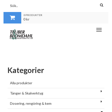
0 PRODUKTER
0
kr
Toggle
navigati
Kategorier
Alla produkter
Tänger & Skalverktyg
Dosering, rengöring & kem