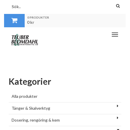
0 PRODUKTER
0
kr
Toggle
navigati
Kategorier
Alla produkter
Tänger & Skalverktyg
Dosering, rengöring & kem