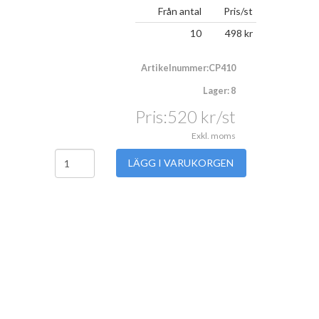
Från antal
Pris/st
10
498
kr
Artikelnummer:CP410
Lager: 8
Pris:
520
kr
/st
Exkl. moms
LÄGG I VARUKORGEN