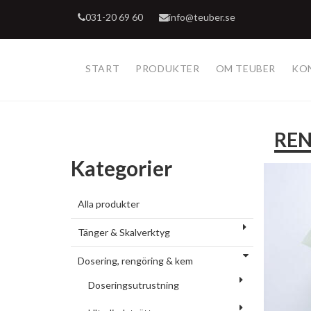
031-20 69 60
info@teuber.se
START
PRODUKTER
OM TEUBER
KO
REN
Kategorier
Alla produkter
Tänger & Skalverktyg
Dosering, rengöring & kem
Doseringsutrustning