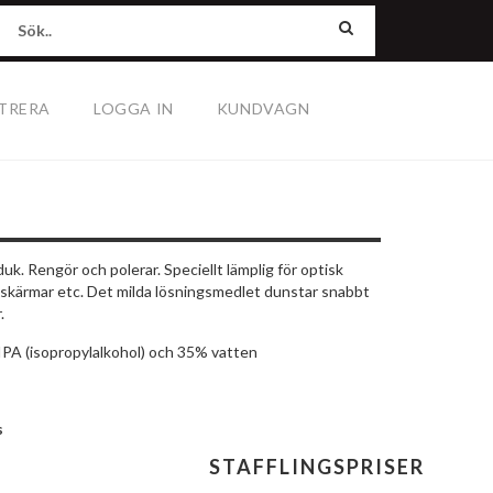
TRERA
LOGGA IN
KUNDVAGN
k. Rengör och polerar. Speciellt lämplig för optisk
r, skärmar etc. Det milda lösningsmedlet dunstar snabbt
.
PA (isopropylalkohol) och 35% vatten
s
STAFFLINGSPRISER