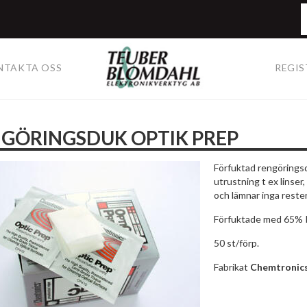
NTAKTA OSS
REGIS
GÖRINGSDUK OPTIK PREP
Förfuktad rengöringsdu
utrustning t ex linse
och lämnar inga rester
Förfuktade med 65% I
50 st/förp.
Fabrikat
Chemtronic