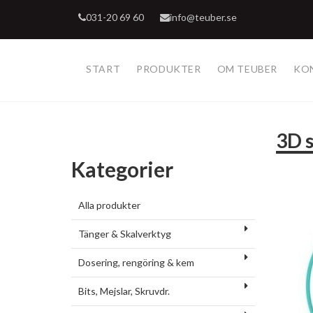
031-20 69 60
info@teuber.se
START
PRODUKTER
OM TEUBER
KO
3D 
Kategorier
Alla produkter
Tänger & Skalverktyg
Dosering, rengöring & kem
Bits, Mejslar, Skruvdr.