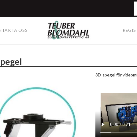
NTAKTA OSS
REGIS
spegel
3D-spegel för video