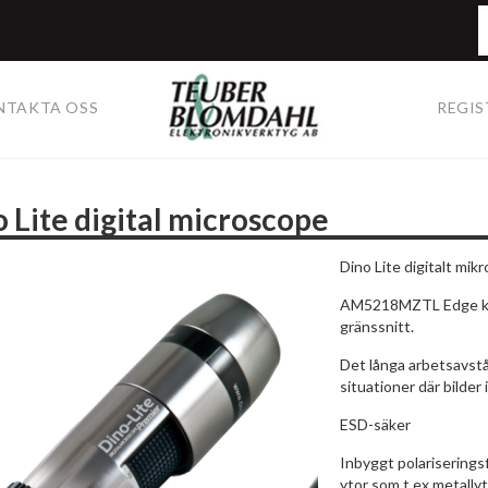
NTAKTA OSS
REGIS
 Lite digital microscope
Dino Lite digitalt mik
AM5218MZTL Edge kan 
gränssnitt.
Det långa arbetsavstå
situationer där bilder 
ESD-säker
Inbyggt polariserings
ytor som t ex metallyt