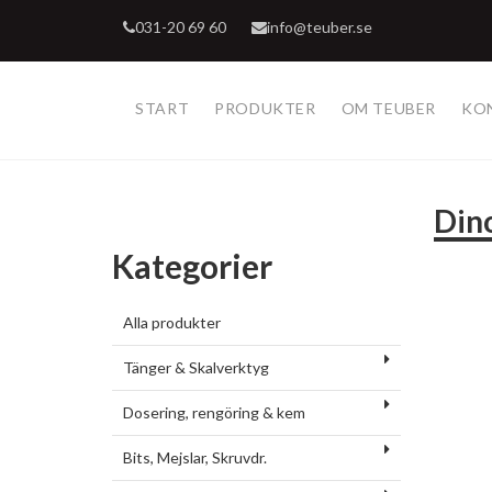
031-20 69 60
info@teuber.se
START
PRODUKTER
OM TEUBER
KO
Dino
Kategorier
Alla produkter
Tänger & Skalverktyg
Dosering, rengöring & kem
Bits, Mejslar, Skruvdr.