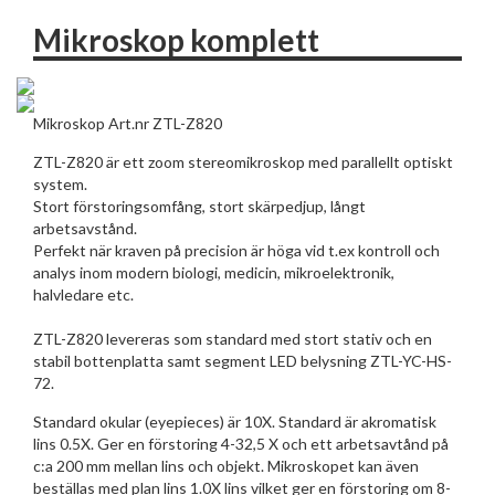
Mikroskop komplett
Mikroskop Art.nr ZTL-Z820
ZTL-Z820 är ett zoom stereomikroskop med parallellt optiskt
system.
Stort förstoringsomfång, stort skärpedjup, långt
arbetsavstånd.
Perfekt när kraven på precision är höga vid t.ex kontroll och
analys inom modern biologi, medicin, mikroelektronik,
halvledare etc.
ZTL-Z820 levereras som standard med stort stativ och en
stabil bottenplatta samt segment LED belysning ZTL-YC-HS-
72.
Standard okular (eyepieces) är 10X. Standard är akromatisk
lins 0.5X. Ger en förstoring 4-32,5 X och ett arbetsavtånd på
c:a 200 mm mellan lins och objekt. Mikroskopet kan även
beställas med plan lins 1.0X lins vilket ger en förstoring om 8-