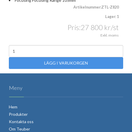
Focusing Focusing Range 105mm
Artikelnummer:ZTL-Z820
Lager: 1
Pris:
27 800
kr
/st
Exkl. moms
LÄGG I VARUKORGEN
Meny
Hem
Produkter
Kontakta oss
Om Teuber