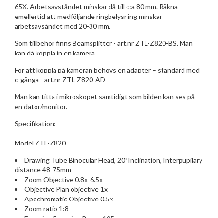
65X. Arbetsavståndet minskar då till c:a 80 mm. Räkna
emellertid att medföljande ringbelysning minskar
arbetsavsåndet med 20-30 mm.
Som tillbehör finns Beamsplitter - art.nr ZTL-Z820-BS. Man
kan då koppla in en kamera.
För att koppla på kameran behövs en adapter – standard med
c-gänga - art.nr ZTL-Z820-AD
Man kan titta i mikroskopet samtidigt som bilden kan ses på
en dator/monitor.
Specifikation:
Model ZTL-Z820
Drawing Tube Binocular Head, 20°Inclination, Interpupilary
distance 48-75mm
Zoom Objective 0.8x-6.5x
Objective Plan objective 1x
Apochromatic Objective 0.5×
Zoom ratio 1:8