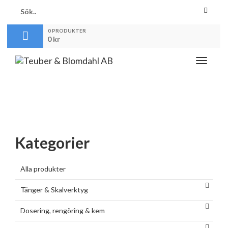
0 PRODUKTER
0
kr
Toggle
navigati
Kategorier
Alla produkter
Tänger & Skalverktyg
Dosering, rengöring & kem