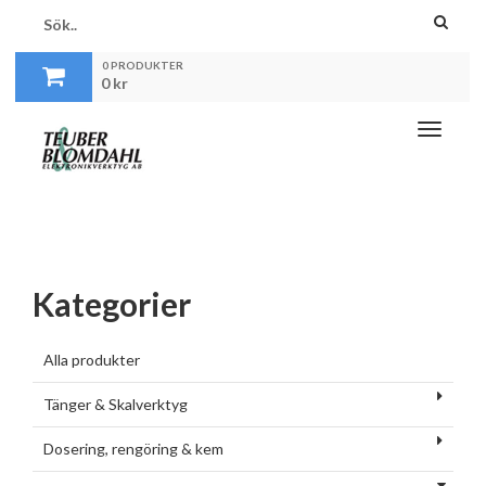
0 PRODUKTER
0
kr
Toggle
navigati
Kategorier
Alla produkter
Tänger & Skalverktyg
Dosering, rengöring & kem