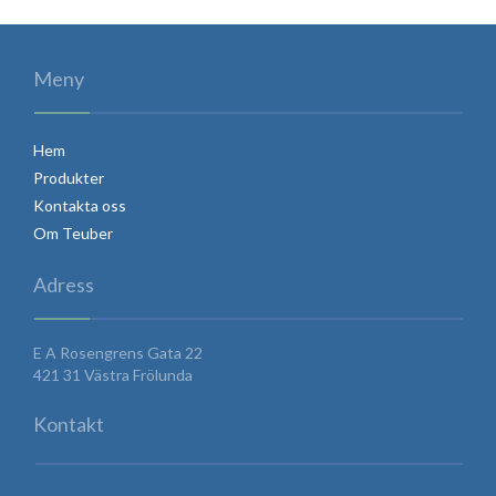
Meny
Hem
Produkter
Kontakta oss
Om Teuber
Adress
E A Rosengrens Gata 22
421 31 Västra Frölunda
Kontakt