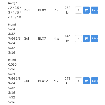
(mm) 1.5
/ 2 / 2.5 /
282
Röd
BLX9
7
Läs mer
st
3 / 4 / 5 /
kr
6 / 8 / 10
(tum)
5/64
3/32
146
7/64 1/8
Gul
BLX7
4
Läs mer
st
kr
9/64
5/32
3/16
(tum)
0.050
1/16
5/64
7/64 1/8
278
Gul
BLX12
4
Läs mer
st
9/64
kr
5/32
3/16
7/32
5/16