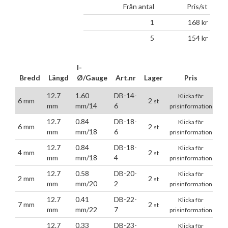
Från antal
Pris/st
1
168
kr
5
154
kr
I-
Bredd
Längd
Ø/Gauge
Art.nr
Lager
Pris
12.7
1.60
DB-14-
Klicka för
6 mm
2
st
mm
mm/14
6
prisinformation
12.7
0.84
DB-18-
Klicka för
6 mm
2
st
mm
mm/18
6
prisinformation
12.7
0.84
DB-18-
Klicka för
4 mm
2
st
mm
mm/18
4
prisinformation
12.7
0.58
DB-20-
Klicka för
2 mm
2
st
mm
mm/20
2
prisinformation
12.7
0.41
DB-22-
Klicka för
7 mm
2
st
mm
mm/22
7
prisinformation
12.7
0.33
DB-23-
Klicka för