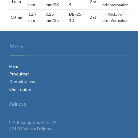
4 mm
2
st
mm
mm/23
4
prisinformation
12.7
0.25
DB-25-
Klicka för
10 mm
2
st
mm
mm/25
10
prisinformation
Meny
Hem
Produkter
Kontakta oss
Om Teuber
Adress
E A Rosengrens Gata 22
421 31 Västra Frölunda