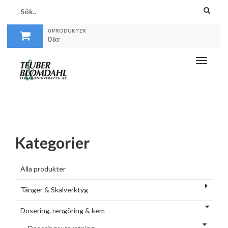
0 PRODUKTER
0
kr
Toggle
navigati
Kategorier
Alla produkter
Tänger & Skalverktyg
Dosering, rengöring & kem